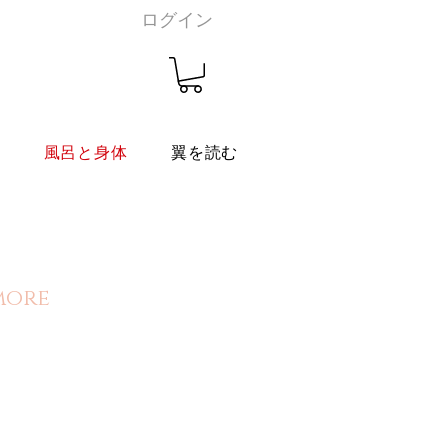
ログイン
燭
風呂と身体
翼を読む
 more