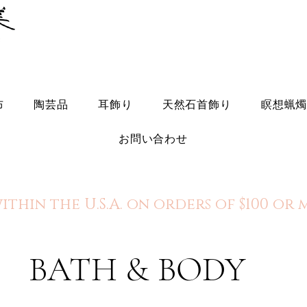
布
陶芸品
耳飾り
天然石首飾り
瞑想蝋
お問い合わせ
within the U.S.A. on orders of $100 or
BATH & BODY