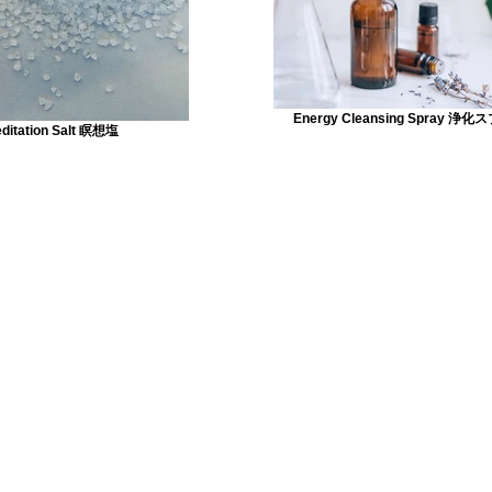
Energy Cleansing Spray 浄
ditation Salt 瞑想塩