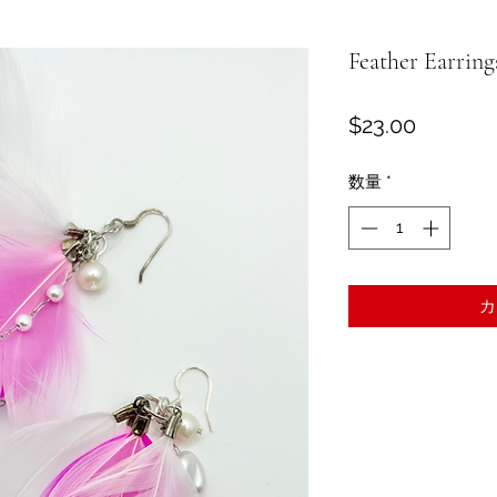
Feather Earring
価
$23.00
格
数量
*
カ