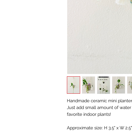
Handmade ceramic mini planter
Just add small amount of water i
favorite indoor plants!
Approximate size: H 3.5" x W 2.5"