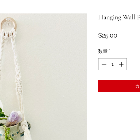
Hanging Wall P
価
$25.00
格
数量
*
カ