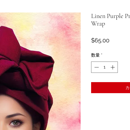
Linen Purple P
Wrap
価
$65.00
格
数量
*
カ