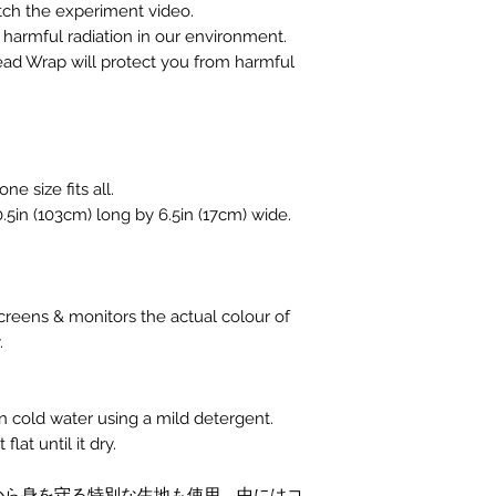
tch the experiment video.
harmful radiation in our environment.
ead Wrap will protect you from harmful
e size fits all.
5in (103cm) long by 6.5in (17cm) wide.
reens & monitors the actual colour of
y.
n cold water using a mild detergent.
flat until it dry.
から身を守る特別な生地も使用。中にはコ