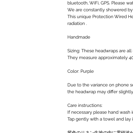
bluetooth, WiFi, GPS. Please wa
We are constantly showered by 
This unique Protection Wired H
radiation .
Handmade
Sizing: These headwraps are all on
They measure approximately 40.
Color: Purple
Due to the variance on phone sc
the headwrap may differ slightl
Care instructions:
If necessary please hand wash i
Tap gently with a towel and lay it 
紫色のリネン生地の中に電磁波